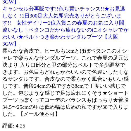
キャンセル分再販です!!色ち買いチャンス!!★お見逃
しなく!!1日300足大人気即完売ありがとうございま
す!! 女性デイリー2位入賞この春夏のお気に入り間
違いなし！ペタンコだから疲れないのにオシャレでか
わいい★ベルトつき楽かわサンダルブーツ【大阪
3GW】
柔らかな合皮で、ヒールも1cmとほぼペタンこのオシ
ャレで楽ちんなサンダルブーツ。これで春夏の足元は
決まり!入り口部分と甲の部分はベルトで多少調整で
きます。お色目もどれもかわいいので色違いしたくな
るサンダルです。合皮なので柔らかく風合いもいい感
じです。普段24cmの私ですが38cmで丁度いい感じで
した。包むような感じで足は疲れにくそう★ショート
ブーツっぽくってコーデのバランスもばっちり★普段
34.5〜25cmの甲は低め幅は広めの私ですが38で入りま
した。【メール便不可】
評価: 4.25