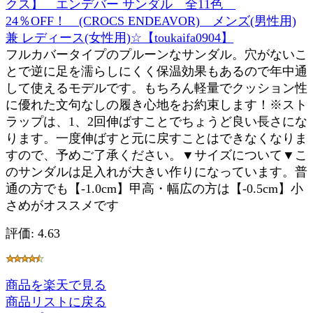
クス】 エンデバー サンダル 全11色
24％OFF！ (CROCS ENDEAVOR) メンズ(男性用)
兼 レディース(女性用)☆【toukaifa0904】
フルカバータイプのプルーンなサンダル。穴がないこ
とで逆に足を濡らしにくく保温効果もあるので年中通
して使えるモデルです。もちろん軽量でクッション性
に優れた文句なしの履き心地をお約束します！※スト
ラップは、1、2回伸ばすことでちょうど良い長さにな
ります。一度伸ばすと元に戻すことはできなくなりま
すので、予めご了承ください。▼サイズについて▼こ
のサンダルは足入れが大きい作りになっています。普
通の方でも【-1.0cm】甲高・幅広の方は【-0.5cm】小
さめがオススメです
評価: 4.63
商品を楽天で見る
商品リストに戻る