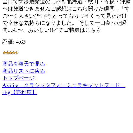
当日です冷蔵発送のし不可北海道・秋田・青森・沖縄
へは発送できませんご感想はこちら開けた瞬間...「す
ご〜く大きい(*^_^*) とってもカワイくって見ただけ
で幸せな気持ちになりました。 そして一口食べた瞬
間...ん〜、おいしい!!イチゴ特集はこちら
評価: 4.63
商品を楽天で見る
商品リストに戻る
トップページ
Azmira クラシックフォーミュラキャットフード
1kg【売れ筋】