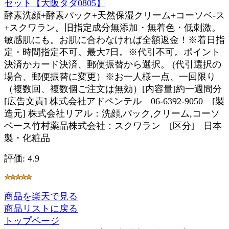
セット【大阪タダ0805】
酵素洗顔+酵素パック+天然保湿クリーム+コーソベ-ス
+スクワラン。旧指定成分無添加・無着色・低刺激。
敏感肌にも。お肌に合わなければ全額返金！※着日指
定・時間指定不可。最大7日。※代引不可。ポイント
決済かカード決済、郵便振替から選択。 (代引選択の
場合、郵便振替に変更）※お一人様一点、一回限り
（複数回、複数個ご注文は無効）[内容量]約一週間分
[広告文責] 株式会社アドペンテル 06-6392-9050 [製
造元] 株式会社リアル：洗顔,パック,クリーム,コーソ
ベース竹村薬品株式会社：スクワラン [区分] 日本
製・化粧品
評価: 4.9
商品を楽天で見る
商品リストに戻る
トップページ