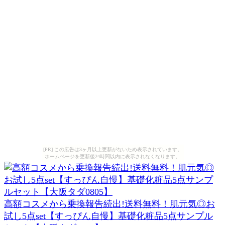
[PR] この広告は3ヶ月以上更新がないため表示されています。
ホームページを更新後24時間以内に表示されなくなります。
高額コスメから乗換報告続出!送料無料！肌元気◎お
試し5点set【すっぴん自慢】基礎化粧品5点サンプル