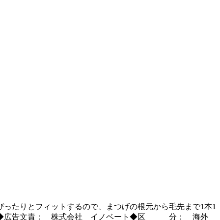
ったりとフィットするので、まつげの根元から毛先まで1本1
。◆広告文責： 株式会社 イノベート◆区 分： 海外