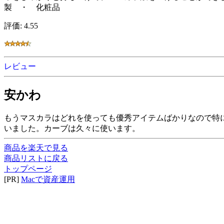
製 ・ 化粧品
評価: 4.55
レビュー
安かわ
もうマスカラはどれを使っても優秀アイテムばかりなので特
いました。カーブは久々に使います。
商品を楽天で見る
商品リストに戻る
トップページ
[PR]
Macで資産運用