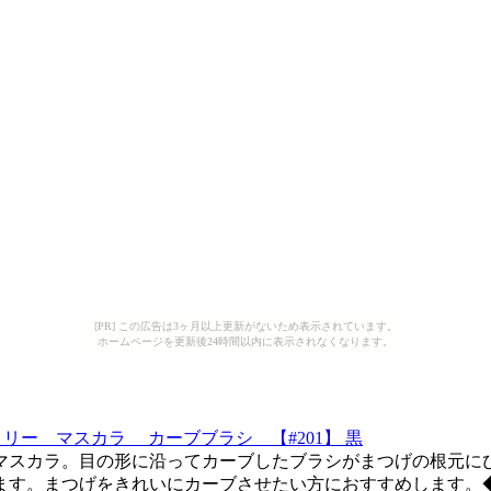
[PR] この広告は3ヶ月以上更新がないため表示されています。
ホームページを更新後24時間以内に表示されなくなります。
カロリー マスカラ カーブブラシ 【#201】 黒
マスカラ。目の形に沿ってカーブしたブラシがまつげの根元にぴ
きます。まつげをきれいにカーブさせたい方におすすめします