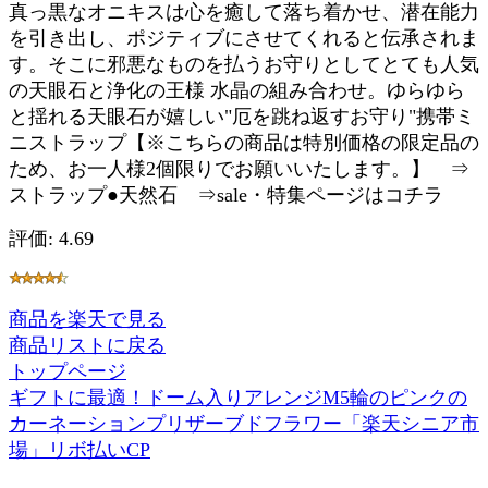
真っ黒なオニキスは心を癒して落ち着かせ、潜在能力
を引き出し、ポジティブにさせてくれると伝承されま
す。そこに邪悪なものを払うお守りとしてとても人気
の天眼石と浄化の王様 水晶の組み合わせ。ゆらゆら
と揺れる天眼石が嬉しい"厄を跳ね返すお守り"携帯ミ
ニストラップ【※こちらの商品は特別価格の限定品の
ため、お一人様2個限りでお願いいたします。】 ⇒
ストラップ●天然石 ⇒sale・特集ページはコチラ
評価: 4.69
商品を楽天で見る
商品リストに戻る
トップページ
ギフトに最適！ドーム入りアレンジM5輪のピンクの
カーネーションプリザーブドフラワー「楽天シニア市
場」リボ払いCP