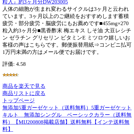
粒入』約3ヶ月分DW203005
人体の細胞が生まれ変わるサイクルは3ヶ月と云われ
ています。3ヶ月以上のご継続をおすすめします蓄積
疲労・部分疲労・脳疲労にもお薦めです■455mg×270
粒入約3ヶ月分■黒香酢末 梅エキス しそ油 大豆レシチ
ン ゼラチン グリセリン ビタミンE ミツロウ嬉しいお
客様の声はこちらです。郵便振替用紙⇒コンビニ払可
1万円未満の方はメール便でお届けです。
評価: 4.58
商品を楽天で見る
商品リストに戻る
トップページ
無添加5重ガーゼケット（送料無料）5重ガーゼケット
キルト 無添加シングル ベーシックカラー（送料無
料）【MIJ200808掲載店舗】送料無料【インテ送料無
料】