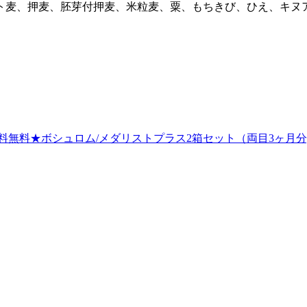
ハト麦、押麦、胚芽付押麦、米粒麦、粟、もちきび、ひえ、キ
品付送料無料★ボシュロム/メダリストプラス2箱セット（両目3ヶ月分