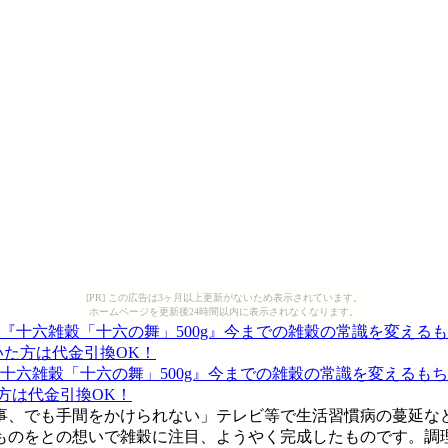
[PR] この広告は3ヶ月以上更新がないため表示されています。
ホームページを更新後24時間以内に表示されなくなります。
十六雑穀「十六の舞」500g』今までの雑穀の常識を変えるも
た方は代金引換OK！
事、でも手間をかけられない」テレビ等で生活習慣病の蔓延な
のをとの想いで雑穀に注目、ようやく完成したものです。調理