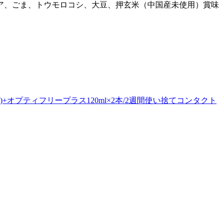
ヌア、ごま、トウモロコシ、大豆、押玄米（中国産未使用）賞味
)+オプティフリープラス120ml×2本/2週間使い捨てコンタクト