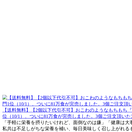
【送料無料】【2個以下代引不可】おこわのようなもちもち『
位（10/1）、ついに81万食が完売しました。3個ご注文頂い
「手軽に栄養を摂りたいけれど、面倒なのは嫌」「健康は大
私共は不足しがちな栄養を補い、毎日美味しく召し上がれるも