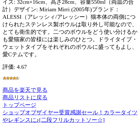
イズ: 32cm×16cm、高さ28cm、容量550ml（両皿の合
計）デザイン: Miriam Mirri (2005年)ブランド：
ALESSI（アレッシィ/アレッシー）猫本体の両側につ
けられたステンレス製ボウルは取り外し可能なので、
とても衛生的です。二つのボウルをどう使い分けるか
も愛猫家の皆様には楽しみのひとつ。ドライタイプ・
ウェットタイプをそれぞれのボウルに盛ってもよし、
愛Cテムです。
評価: 4.67
商品を楽天で見る
商品リストに戻る
トップページ
ショップオブザイヤー受賞感謝セール！カラータイツ
やレギンスに♪[二段フリルカットソー☆]