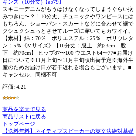
ギンス（10分丈)【ab79】
スキニーデニムがもうはけなくなってしまうぐらい病
みつきに〜？！10分丈、チュニックやワンピースには
もちろん、ショーパン・スカートなどに合わせて裾で
クシュクシュっとさせてルーズに穿いてもカワイイ。
【素材】綿：70％ ポリエステル：25％ ポリウレタ
ン：5％《Mサイズ》【10分丈：股上 約23cm 股
下 約70cm】 ヒップ87〜100 ウエスト64〜77■お届け
日について※11月上旬〜11月中旬頃出荷予定※海外生
産のためお届け日が若干遅れる場合もございます。■
キャンセル、同梱不可
評価: 4.21
商品を楽天で見る
商品リストに戻る
トップページ
【送料無料】ネイティブスピーカーの英文法絶対基礎