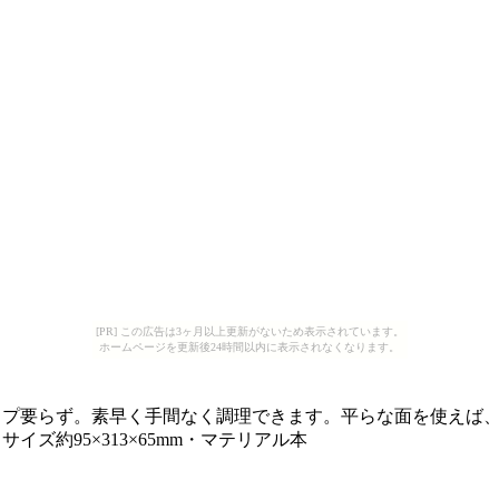
[PR] この広告は3ヶ月以上更新がないため表示されています。
ホームページを更新後24時間以内に表示されなくなります。
ップ要らず。素早く手間なく調理できます。平らな面を使えば
ズ約95×313×65mm・マテリアル本