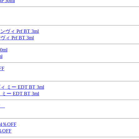
30ml
rf BT 3ml
l
EDT BT 3ml
％OFF