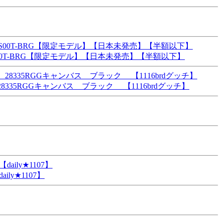
0T-BRG【限定モデル】【日本未発売】【半額以下】
8335RGGキャンバス ブラック 【1116brdグッチ】
y★1107】