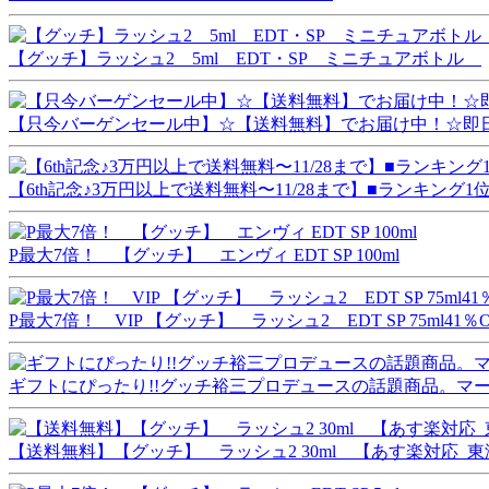
【グッチ】ラッシュ2 5ml EDT・SP ミニチュアボトル
【只今バーゲンセール中】☆【送料無料】でお届け中！☆即日発送
【6th記念♪3万円以上で送料無料〜11/28まで】■ランキング1位
P最大7倍！ 【グッチ】 エンヴィ EDT SP 100ml
P最大7倍！ VIP 【グッチ】 ラッシュ2 EDT SP 75ml41％O
ギフトにぴったり!!グッチ裕三プロデュースの話題商品。マーナ 
【送料無料】【グッチ】 ラッシュ2 30ml 【あす楽対応_