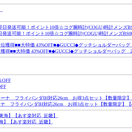
可能！ポイント10倍☆コグ腕時計(COGU)時計メンズBS0
獲得■■大特価 43%OFF■◆GUCCI◆グッチショルダーバッグ 2
FF
フライパンダIH対応26cm お得3点セット【数量限定】【dail
東海】【あす楽対応_近畿】