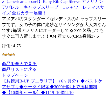
♪【american apparel】Baby Rib Cap Sleeve アメリカン
アパレル キャップスリーブ Tシャツ レディスサ
イズ 全12カラー展開！
アメアパのスタンダードなレディスのキャップスリー
ブです。女の子の体に絶妙なサイジングが大人気なん
です♪毎週アメリカにオーダーしてるので欠品しても
すぐに再入荷しますよ！■M 着丈 63(CM)/身幅37.5
評価: 4.75
商品を楽天で見る
商品リストに戻る
トップページ
【お徳用B-UP!プエラリア】（6ヶ月分）◆バストケ
アサプリ◆ケータイ限定◆3000円以上で送料無料
◆【10周年セール】◆1119_10周年10