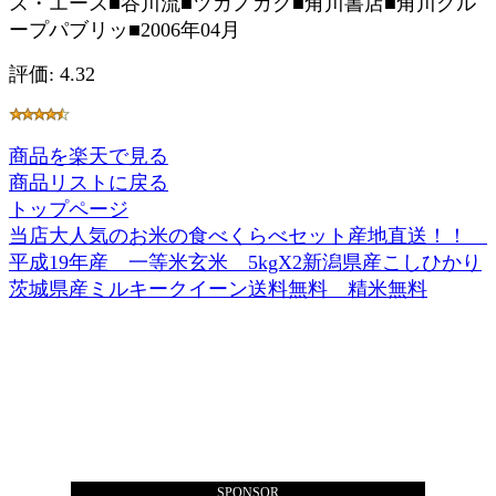
ス・エース■谷川流■ツガノガク■角川書店■角川グル
ープパブリッ■2006年04月
評価: 4.32
商品を楽天で見る
商品リストに戻る
トップページ
当店大人気のお米の食べくらべセット産地直送！！
平成19年産 一等米玄米 5kgX2新潟県産こしひかり
茨城県産ミルキークイーン送料無料 精米無料
SPONSOR