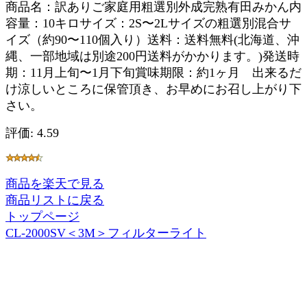
商品名：訳ありご家庭用粗選別外成完熟有田みかん内
容量：10キロサイズ：2S〜2Lサイズの粗選別混合サ
イズ（約90〜110個入り）送料：送料無料(北海道、沖
縄、一部地域は別途200円送料がかかります。)発送時
期：11月上旬〜1月下旬賞味期限：約1ヶ月 出来るだ
け涼しいところに保管頂き、お早めにお召し上がり下
さい。
評価: 4.59
商品を楽天で見る
商品リストに戻る
トップページ
CL-2000SV＜3M＞フィルターライト